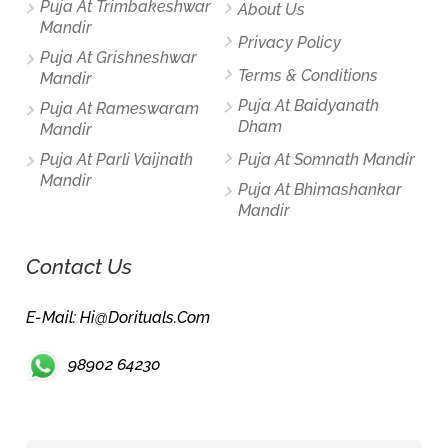
Puja At Trimbakeshwar
About Us
Mandir
Privacy Policy
Puja At Grishneshwar
Terms & Conditions
Mandir
Puja At Baidyanath
Puja At Rameswaram
Dham
Mandir
Puja At Parli Vaijnath
Puja At Somnath Mandir
Mandir
Puja At Bhimashankar
Mandir
Contact Us
E-Mail: Hi@dorituals.com
98902 64230