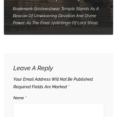
Bookmark Grishneshwar Temple Stands As A
Beacon Of Unwavering Devotion And Divine
Power. As The Final Jyotirlinga Of Lord Shiva,
Leave A Reply
Your Email Address Will Not Be Published.
*
Required Fields Are Marked
*
Name