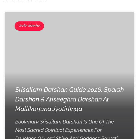
Vedic Mantra
Srisailam Darshan Guide 2026: Sparsh
Darshan & Atiseeghra Darshan At
Mallikarjuna Jyotirlinga
Bookmark Srisailam Darshan Is One Of The
Most Sacred Spiritual Experiences For
Devotees Of Lord Shiva And Goddess Parvati.