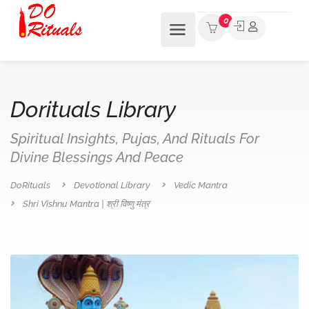
0
Dorituals Library
Spiritual Insights, Pujas, And Rituals For
Divine Blessings And Peace
DoRituals
Devotional Library
Vedic Mantra
Shri Vishnu Mantra | श्री विष्णु मंत्र