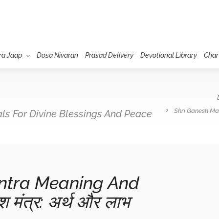
ra Jaap
Dosa Nivaran
Prasad Delivery
Devotional Library
Char
Shri Ganesh Mant
uals For Divine Blessings And Peace
ntra Meaning And
श मंत्र: अर्थ और लाभ