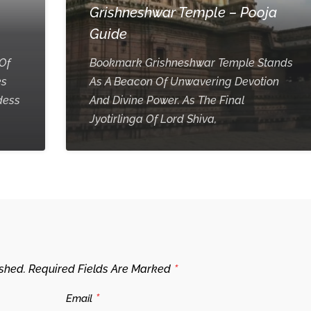
Grishneshwar Temple – Pooja
Guide
Of
Bookmark Grishneshwar Temple Stands
es
As A Beacon Of Unwavering Devotion
dess
And Divine Power. As The Final
Jyotirlinga Of Lord Shiva,
*
shed.
Required Fields Are Marked
*
Email