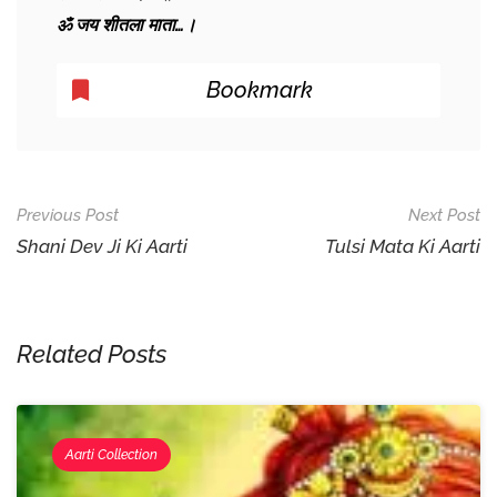
ॐ जय शीतला माता…।
Bookmark
Post
Previous Post
Next Post
Navigation
Shani Dev Ji Ki Aarti
Tulsi Mata Ki Aarti
Related Posts
Aarti Collection