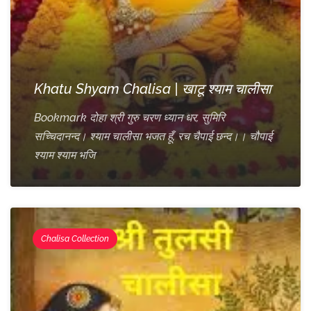
Khatu Shyam Chalisa | खाटू श्याम चालीसा
Bookmark दोहा श्री गुरु चरण ध्यान धर, सुमिरि
सच्चिदानन्द। श्याम चालीसा भजत हूँ, रच चैपाई छन्द।। चौपाई
श्याम श्याम भजि
Chalisa Collection