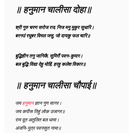
॥ हनुमान चालीसा दोहा॥
श्री गुरु चरण सरोज रज, निज मनु मुकुर सुधारि।
बरनउं रघुबर विमल जसु, जो दायकु फल चारि॥
बुद्धिहीन तनु जानिकै, सुमिरौं पवन-कुमार।
बल बुद्धि विद्या देहु मोहिं, हरहु कलेश विकार॥
॥ हनुमान चालीसा चौपाई॥
जय
हनुमान
ज्ञान गुण सागर।
जय कपीस तिहुं लोक उजागर॥
राम दूत अतुलित बल धामा।
अंजनि-पुत्र पवनसुत नामा॥