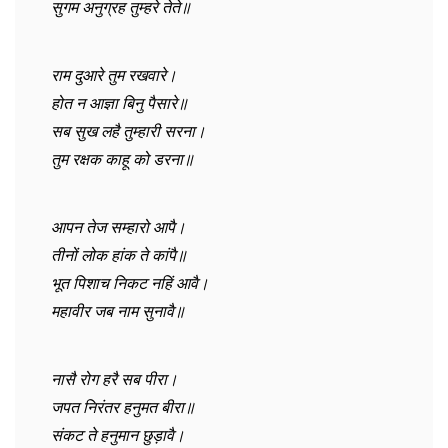
सुगम अनुग्रह तुम्हरे तेते॥
राम दुआरे तुम रखवारे।
होत न आज्ञा बिनु पैसारे॥
सब सुख लहै तुम्हारी सरना।
तुम रक्षक काहू को डरना॥
आपन तेज सम्हारो आपै।
तीनों लोक हांक ते कांपै॥
भूत पिशाच निकट नहिं आवै।
महावीर जब नाम सुनावै॥
नासै रोग हरै सब पीरा।
जपत निरंतर हनुमत बीरा॥
संकट ते हनुमान छुड़ावै।