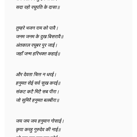
सदा रहो रघुपति के दासा॥
तुम्हरे भजन राम को पावै।
जनम जनम के दुख बिसरावै॥
अंतकाल रघुबर पुर जाई।
जहाँ जन्म हरिभक्त कहाई॥
और देवता चित्त न धरई।
हनुमत सेई सर्व सुख करई॥
संकट कटै मिटै सब पीरा।
जो सुमिरै हनुमत बलबीरा॥
जय जय जय हनुमान गोसाई।
कृपा करहु गुरुदेव की नाई॥