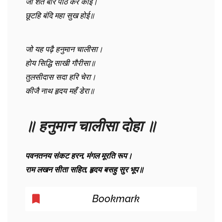
जो शत बार पाठ कर कोई।
छूटहि बंदि महा सुख होई॥
जो यह पढ़ै हनुमान चालीसा।
होय सिद्धि साखी गौरीसा॥
तुलसीदास सदा हरि चेरा।
कीजै नाथ हृदय महँ डेरा॥
॥ हनुमान चालीसा दोहा ॥
पवनतनय संकट हरन, मंगल मूरति रूप।
राम लखन सीता सहित, हृदय बसहु सुर भूप॥
Bookmark