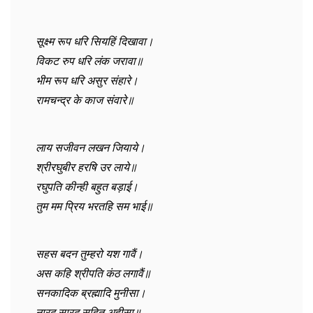
सूक्ष्म रूप धरि सियहिं दिखावा।
विकट रुप धरि लंक जरावा॥
भीम रूप धरि असुर संहारे।
रामचन्द्र के काज संवारे॥
लाय सजीवन लखन जियाये।
श्रीरघुबीर हरषि उर लाये॥
रघुपति कीन्ही बहुत बड़ाई।
तुम मम प्रिय भरतहि सम भाई॥
सहस बदन तुम्हरो यश गावैं।
अस कहि श्रीपति कंठ लगावैं॥
सनकादिक ब्रह्मादि मुनीसा।
नारद सारद सहित अहीसा॥