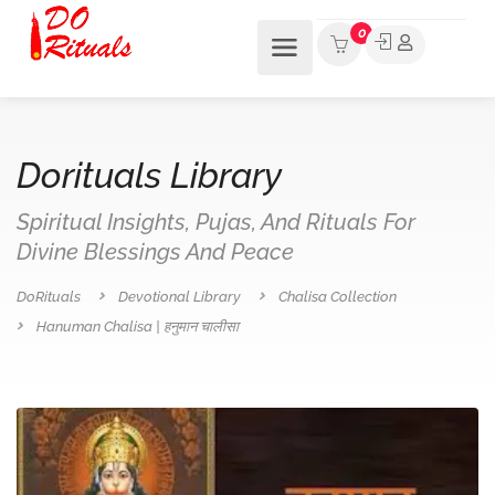
0
Dorituals Library
Spiritual Insights, Pujas, And Rituals For
Divine Blessings And Peace
DoRituals
Devotional Library
Chalisa Collection
Hanuman Chalisa | हनुमान चालीसा