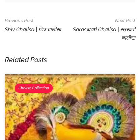
Post
Previous Post
Next Post
Navigation
Shiv Chalisa | शिव चालीसा
Saraswati Chalisa | सरस्वती
चालीसा
Related Posts
Chalisa Collection