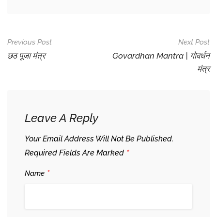
Post
Previous Post
Next Post
Navigation
छठ पूजा मंत्र
Govardhan Mantra | गोवर्धन
मंत्र
Leave A Reply
Your Email Address Will Not Be Published.
*
Required Fields Are Marked
*
Name