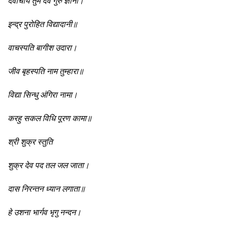
देवाचार्य तुम देव गुरु ज्ञानी।
इन्द्र पुरोहित विद्यादानी॥
वाचस्पति बागीश उदारा।
जीव बृहस्पति नाम तुम्हारा॥
विद्या सिन्धु अंगिरा नामा।
करहु सकल विधि पूरण कामा॥
श्री शुक्र स्तुति
शुक्र देव पद तल जल जाता।
दास निरन्तन ध्यान लगाता॥
हे उशना भार्गव भृगु नन्दन।