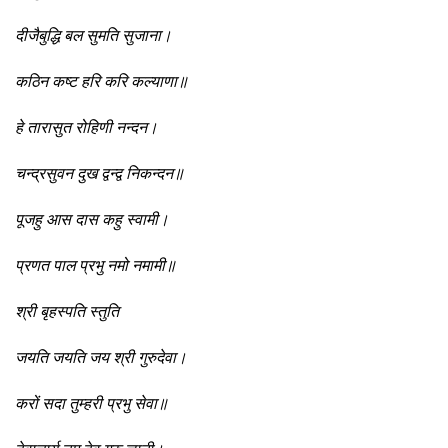
दीजैबुद्धि बल सुमति सुजाना।
कठिन कष्ट हरि करि कल्याणा॥
हे तारासुत रोहिणी नन्दन।
चन्द्रसुवन दुख द्वन्द्व निकन्दन॥
पूजहु आस दास कहु स्वामी।
प्रणत पाल प्रभु नमो नमामी॥
श्री बृहस्पति स्तुति
जयति जयति जय श्री गुरुदेवा।
करों सदा तुम्हरी प्रभु सेवा॥