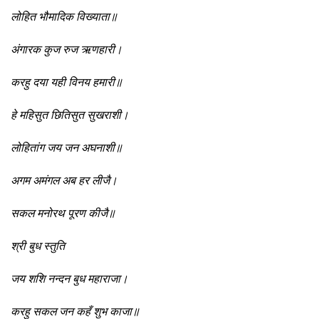
लोहित भौमादिक विख्याता॥
अंगारक कुज रुज ऋणहारी।
करहु दया यही विनय हमारी॥
हे महिसुत छितिसुत सुखराशी।
लोहितांग जय जन अघनाशी॥
अगम अमंगल अब हर लीजै।
सकल मनोरथ पूरण कीजै॥
श्री बुध स्तुति
जय शशि नन्दन बुध महाराजा।
करहु सकल जन कहँ शुभ काजा॥