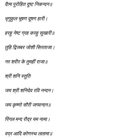
दैत्य पुरोहित दुष्ट निकन्दन॥
भृगुकुल भूषण दूषण हारी।
हरहु नेष्ट ग्रह करहु सुखारी॥
तुहि द्विजबर जोशी सिरताजा।
नर शरीर के तुमहीं राजा॥
श्री शनि स्तुति
जय श्री शनिदेव रवि नन्दन।
जय कृष्णो सौरी जगवन्दन॥
पिंगल मन्द रौद्र यम नामा।
वप्र आदि कोणस्थ ललामा॥