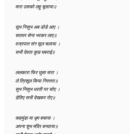
मारा उसको लहू चूसाया॥
सूभ निसुभ अब डोडे आए ।
सततर सेना भरकर लाए॥
वज्रपात संग सूल चलाया ।
सभी देवता कुछ घबराई॥
ललकारा फिर घुसा मारा ।
ले त्रिशूल किया निस्तरा॥
सुभ निसुभ धरती पर सोए ।
डेतिए सभी देखकर रोए॥
कहमुंडा मा धृम बचाया ।
अपना शुभ मंदिर बनवाया॥