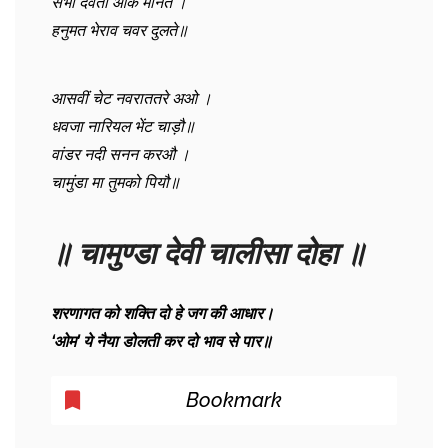
सभी देवता आके मानते ।
हनुमत भेराव चवर दुलते॥
आसवीं चेट नवराततरे अओ ।
धवजा नारियल भेंट चाड़ौ॥
वांडर नदी सनन करऔ ।
चामुंडा मा तुमको पियौ॥
॥ चामुण्डा देवी चालीसा दोहा ॥
शरणागत को शक्ति दो हे जग की आधार।
‘ओम’ ये नैया डोलती कर दो भाव से पार॥
Bookmark