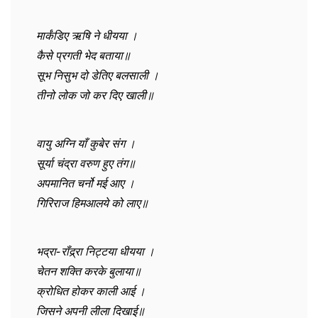
मार्कंडिए ऋषि ने धीयया ।
कैसे प्रगती भेद बताया॥
सूभ निसुभ दो डेतिए बलसाली ।
तीनो लोक जो कर दिए खाली॥
वायु अग्नि याँ कुबेर संग ।
सूर्या चंद्रा वरुण हुए तंग॥
अपमानित चर्नो मई आए ।
गिरिराज हिमआलये को लाए॥
भद्रा-रॉंद्र्रा निट्टया धीयया ।
चेतन शक्ति करके बुलाया॥
क्रोधित होकर काली आई ।
जिसने अपनी लीला दिखाई॥