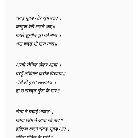
चंदड़ मूंदड़ ओर सुंभ पतए ।
कामुक वेरी लड़ने आए॥
पहले सुग्गृीव दूत को मारा ।
भगा चंदड़ भी मारा मारा॥
अरबो सैनिक लेकर आया ।
द्रहूँ लॉकंगन क्रोध दिखाया॥
जैसे ही दुस्त ललकारा ।
हा उ सबद्ड गुंजा के मार॥
सेना ने मचाई भगदड़ ।
फादा सिंग ने आया जो बाद॥
हत्टिया करने चंदड़-मूंदड़ आए ।
मदिरा पीकेर के घुर्रई॥