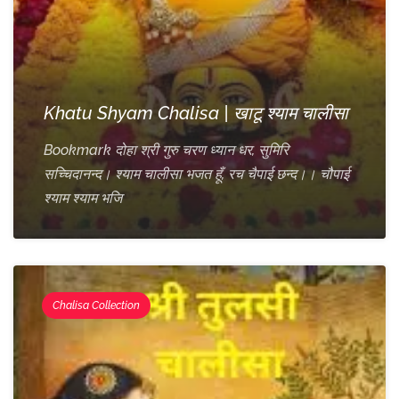
Khatu Shyam Chalisa | खाटू श्याम चालीसा
Bookmark दोहा श्री गुरु चरण ध्यान धर, सुमिरि
सच्चिदानन्द। श्याम चालीसा भजत हूँ, रच चैपाई छन्द।। चौपाई
श्याम श्याम भजि
Chalisa Collection